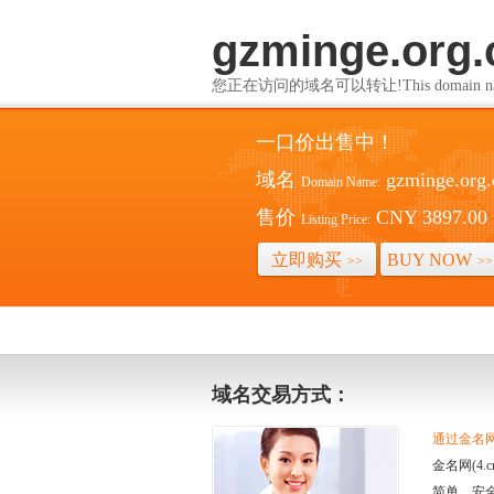
gzminge.org.
您正在访问的域名可以转让!This domain name i
一口价出售中！
域名
gzminge.org.
Domain Name:
售价
CNY 3897.00
Listing Price:
立即购买
BUY NOW
>>
>>
域名交易方式：
通过金名网(
金名网(4
简单、安