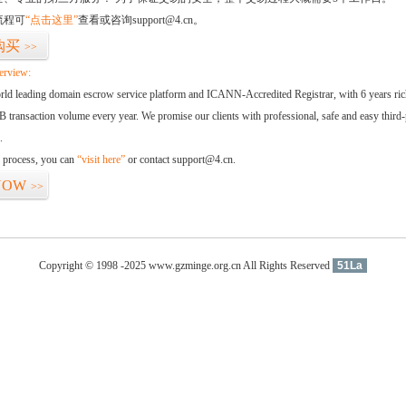
流程可
“点击这里”
查看或咨询support@4.cn。
购买
>>
erview:
orld leading domain escrow service platform and ICANN-Accredited Registrar, with 6 years ri
 transaction volume every year. We promise our clients with professional, safe and easy third-
.
d process, you can
“visit here”
or contact support@4.cn.
NOW
>>
Copyright © 1998 -2025 www.gzminge.org.cn All Rights Reserved
51La