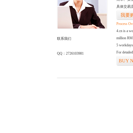
具体交易
我要
Process Ov
4.cn is a w
million RMB
联系我们
5 workdays
For detaile
QQ：2726103981
BUY 